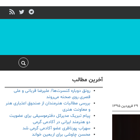
آخرین مطالب
رونق دوباره کنسرت‌ها/ علیرضا قربانی و علی
قصری روی صحنه می‌روند
بررسی مطالبات هنرمندان از صندوق اعتباری هنر
۲۹ فروردین ۱۳۹۵
و معاونت هنری
پیام تبریک مدیرکل دفترموسیقی برای عضویت
دو هنرمند ایرانی در آکادمی گرمی
سهراب پورناظری عضو آکادمی گرمی شد
محسن چاوشی برای اربعین خواند