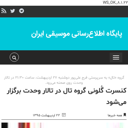
WS_OK_8.1.22
پایگاه اطلاع‌رسانی موسیقی ایران
Toggle
navigation
گروه «تال» به سرپرستی فرج علی‌پور دوشنبه 27 اردیبهشت، ساعت 21:30 در تالار
وحدت روی صحنه می‌رود.
کنسرت گُلونی گروه تال در تالار وحدت برگزار
می‌شود
همه خبرها
۲۲ اردیبهشت ۱۳۹۵