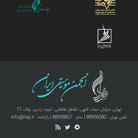
تهران، خیابان نجات اللهی، تقاطع طالقانی، کوچه زندی، پلاک 11
تلفن تهران : 88906080 | نمابر : 88908857 | رایانامه : info@nay.ir